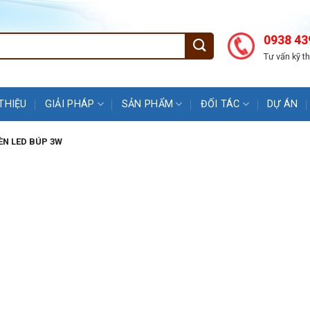
0938 43
Tư vấn kỹ t
 THIỆU
GIẢI PHÁP
SẢN PHẨM
ĐỐI TÁC
DỰ ÁN
N LED BÚP 3W