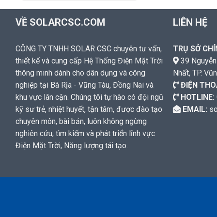
VỀ SOLARCSC.COM
LIÊN HỆ
CÔNG TY TNHH SOLAR CSC chuyên tư vấn,
TRỤ SỞ CHI
thiết kế và cung cấp Hệ Thống Điện Mặt Trời
39 Nguyễn 
thông minh dành cho dân dụng và công
Nhất, TP. Vũ
nghiệp tại Bà Rịa - Vũng Tàu, Đồng Nai và
ĐIỆN THO
khu vực lân cận. Chúng tôi tự hào có đội ngũ
HOTLINE:
kỹ sư trẻ, nhiệt huyết, tận tâm, được đào tạo
EMAIL:
so
chuyên môn, bài bản, luôn không ngừng
nghiên cứu, tìm kiếm và phát triển lĩnh vực
Điện Mặt Trời, Năng lượng tái tạo.
Copyright 2026 ©
SOLAR CSC
|
THIẾT KẾ WEB CHUẨN SEO VŨNG TÀ