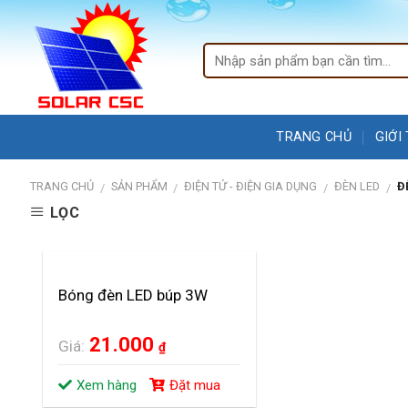
Skip
to
content
TRANG CHỦ
GIỚI
TRANG CHỦ
SẢN PHẨM
ĐIỆN TỬ - ĐIỆN GIA DỤNG
ĐÈN LED
ĐÈ
/
/
/
/
LỌC
Bóng đèn LED búp 3W
21.000
Giá:
₫
Xem hàng
Đặt mua