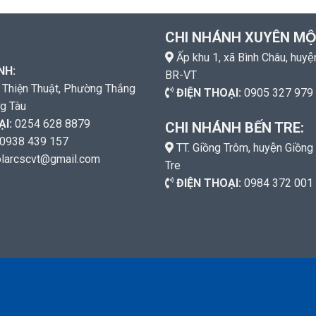
CHI NHÁNH XUYÊN MỘ
Ấp khu 1, xã Bình Châu, huyê
́NH:
BR-VT
Thiện Thuật, Phường Thắng
ĐIỆN THOẠI:
0905 327 979
ng Tàu
ẠI:
0254 628 8879
CHI NHÁNH BẾN TRE:
0938 439 157
TT. Giồng Trôm, huyện Giồng
larcscvt@gmail.com
Tre
ĐIỆN THOẠI:
0984 372 001
U
|
IT VŨNG TÀU