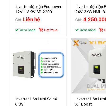
Inverter độc lập Ecopower
Inverter độc lập
12V-1.8KW SP-2200
24V-3KW NML-3
Liên hệ
4.250.0
Giá:
Giá:
Xem hàng
Đặt mua
Xem hàng
Đ
Inverter Hòa Lưới SolaX
Inverter Hòa Lướ
6KW
X1 Boost