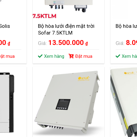
Solis
Bộ hòa lưới điện mặt trời
Bộ hòa lư
Sofar 7.5KTLM
000
13.500.000
8.
Giá:
Giá:
₫
₫
ặt mua
Xem hàng
Đặt mua
Xem hà