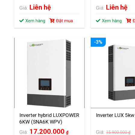
Liên hệ
Liên hệ
Giá:
Giá:
Xem hàng
Đặt mua
Xem hàng
Đ
-3%
Inverter hybrid LUXPOWER
Inverter LUX 5kw
6KW (SNA6K WPV)
17.200.000
Giá:
Giá:
₫
15.900.000
₫