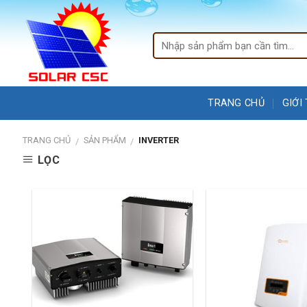
Skip
to
content
TRANG CHỦ
GIỚI
TRANG CHỦ
SẢN PHẨM
INVERTER
/
/
LỌC