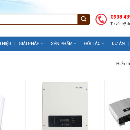
0938 43
Tư vấn kỹ t
 THIỆU
GIẢI PHÁP
SẢN PHẨM
ĐỐI TÁC
DỰ ÁN
Hiển t