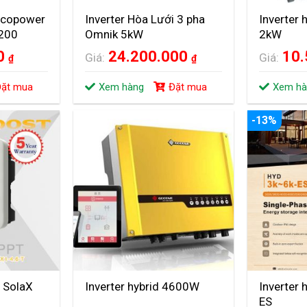
 Ecopower
Inverter Hòa Lưới 3 pha
Inverter 
200
Omnik 5kW
2kW
00
24.200.000
10
Giá:
Giá:
₫
₫
ặt mua
Xem hàng
Đặt mua
Xem hà
-13%
i SolaX
Inverter hybrid 4600W
Inverter 
ES