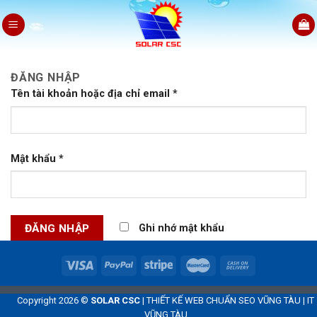
Skip
to
content
ĐĂNG NHẬP
Tên tài khoản hoặc địa chỉ email
*
Mật khẩu
*
Ghi nhớ mật khẩu
Quên mật khẩu?
Copyright 2026 ©
SOLAR CSC
|
THIẾT KẾ WEB CHUẨN SEO VŨNG TÀU
|
IT
VŨNG TÀU