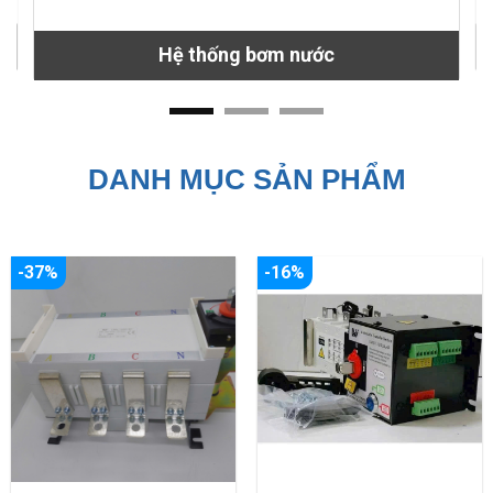
Hệ thống bơm nước
DANH MỤC SẢN PHẨM
-37%
-16%