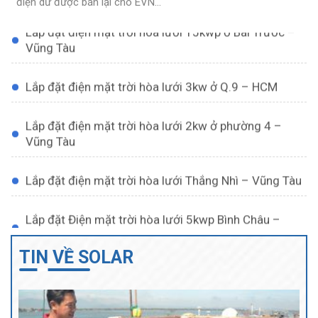
điện dư được bán lại cho EVN...
Lắp đặt điện mặt trời hòa lưới 15kwp ở Bãi Trước –
Vũng Tàu
Tiềm năng áp dụng điện mặt trời ở Vũng Tàu
Tiềm năng áp dụng điện mặt trời ở Vũng Tàu Là một trong những
quốc...
Lắp đặt điện mặt trời hòa lưới 3kw ở Q.9 – HCM
Lắp đặt điện mặt trời hòa lưới 2kw ở phường 4 –
Vũng Tàu
Lắp đặt điện mặt trời hòa lưới Thắng Nhì – Vũng Tàu
Lắp đặt Điện mặt trời hòa lưới 5kwp Bình Châu –
Xuyên Mộc
Điên mặt trời cho tàu cá, tàu du lịch
TIN VỀ SOLAR
Sử dụng điện mặt trời cho tàu cá, tàu du lịch Hệ thống điện mặt...
Lắp điện mặt trời trên mái nhà xưởng
Lắp đặt điện mặt trời hòa lưới 5kw ở P.9 – Vũng Tàu