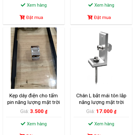
Xem hàng
Xem hàng
Đặt mua
Đặt mua
GẦN 2.400 TỶ ĐỒNG XÂY DỰNG NHÀ MÁY ĐIỆN
NĂNG LƯỢNG MẶT TRỜI
Với tổng vốn đầu tư 2.373 tỷ đồng, Dự án Nhà máy điện năng
lượng...
Kẹp dây điện cho tấm
Chân L bắt mái tôn lắp
pin năng lượng mặt trời
năng lượng mặt trời
Giá:
3.500
Giá:
17.000
₫
₫
Xem hàng
Xem hàng