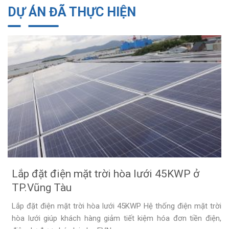
DỰ ÁN ĐÃ THỰC HIỆN
Lắp đặt Điện mặt trời hòa lưới 5kwp Bình Châu –
Xuyên Mộc
Lắp điện mặt trời trên mái nhà xưởng
Hướng dẫn đọc thông số hóa đơn tiền điện công tơ
2 chiều
Lắp đặt điện mặt trời hòa lưới 5kw ở P.9 – Vũng Tàu
Cách đọc thông số trên đồng hồ 2 chiều và hóa đơn tiền điện
Hiện...
Lắp đặt điện mặt trời hòa lưới 2kw ở Rạch Dừa –
Vũng Tàu
Lắp đặt điện mặt trời hòa lưới 45KWP ở
Lắp đặt Điện mặt trời 2.7kw ở Vũng Tàu
TP.Vũng Tàu
Lắp đặt điện mặt trời hòa lưới 45KWP Hệ thống điện mặt trời
Lắp đặt điện mặt trời hòa lưới 40KWP
hòa lưới giúp khách hàng giảm tiết kiệm hóa đơn tiền điện,