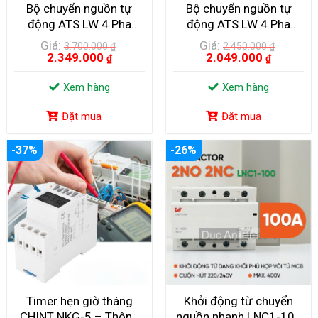
Bộ chuyển nguồn tự
Bộ chuyển nguồn tự
động ATS LW 4 Pha
động ATS LW 4 Pha
250A (4 Cực) – LWGL-
160A (4 Cực) – LWS1-
Giá:
Giá:
3.700.000
₫
2.450.000
₫
250/4P
160GA/4P
2.349.000
2.049.000
₫
₫
Xem hàng
Xem hàng
Đặt mua
Đặt mua
-37%
-26%
Timer hẹn giờ tháng
Khởi động từ chuyển
CHINT NKG-5 – Thông
nguồn nhanh LNC1-100