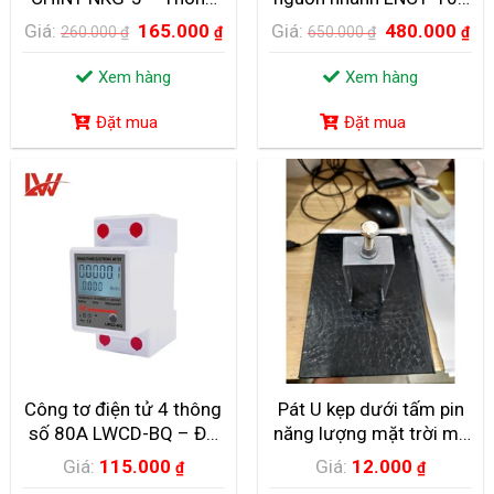
số kỹ thuật và Ứng dụng
LW tiếp điểm 2NO-2NC
Giá:
165.000
Giá:
480.000
260.000
₫
₫
650.000
₫
₫
thực tế.
100A
Xem hàng
Xem hàng
Đặt mua
Đặt mua
KHÁM PHÁ NHÀ MÁY ĐIỆN NĂNG LƯỢNG MẶT
TRỜI NỔI LỚN NHẤT TẠI NHẬT BẢN
TẠI NHẬT BẢN, CÁC NHÀ MÁY ĐIỆN NỔI CHẠY BẰNG NĂNG
LƯỢNG MẶT TRỜI ĐANG XUẤT HIỆN NGÀY CÀNG NHIỀU...
Công tơ điện tử 4 thông
Pát U kẹp dưới tấm pin
số 80A LWCD-BQ – Đo
năng lượng mặt trời mạ
điện chính xác 100%
kẽm chống nóng, bulong
Giá:
115.000
Giá:
12.000
₫
₫
iox 40×80