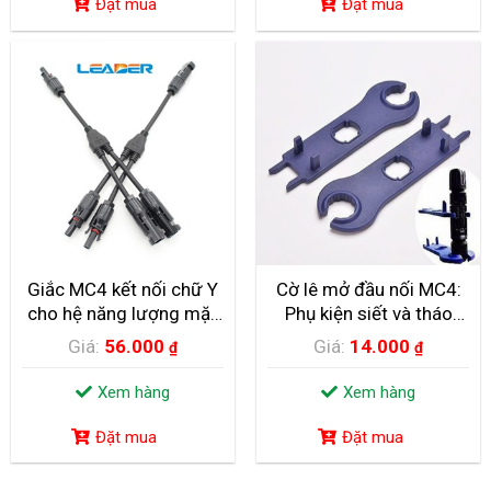
Đặt mua
Đặt mua
ẤN TƯỢNG ÁO NĂNG LƯỢNG MẶT TRỜI CÓ THỂ
SẠC SMARTPHONE
Hình ảnh của những tấm pin năng lượng mặt trời cho tới nay có lẽ
không còn là...
Giắc MC4 kết nối chữ Y
Cờ lê mở đầu nối MC4:
cho hệ năng lượng mặt
Phụ kiện siết và tháo
trời
Jack MC4 nhanh chóng
Giá:
56.000
Giá:
14.000
₫
₫
CÁC SỰ CỐ THƯỜNG GẶP BÌNH NƯỚC NÓNG NĂNG
LƯỢNG MẶT TRỜI
Xem hàng
Xem hàng
I. Máy nước nóng năng lượng mặt trời nổ , vỡ ống thủy tinh
chân...
Đặt mua
Đặt mua