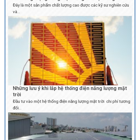
trời
Đầu tư vào một hệ thống điện năng lượng mặt trời chi phí tương
đối...
ĐIỆN NĂNG LƯỢNG MẶT TRỜI Ở VIỆT NAM KHAI
THÁC CHƯA TƯƠNG XỨNG TIỀM NĂNG
ĐIỆN NĂNG LƯỢNG MẶT TRỜI Ở VIỆT NAM CÓ TIỀM NĂNG
PHÁT TRIỂN RẤT LỚN....