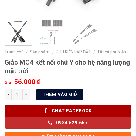
Trang chủ
Sản phẩm
PHỤ KIỆN LẮP ĐẶT
Tất cả phụ kiện
/
/
/
Giắc MC4 kết nối chữ Y cho hệ năng lượng
mặt trời
56.000
₫
Giá:
THÊM VÀO GIỎ
CHAT FACEBOOK
0984 529 667