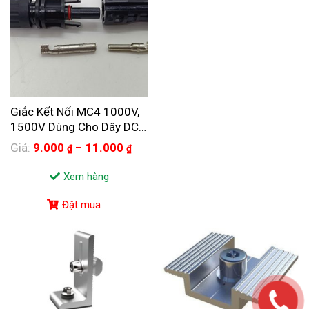
Giắc Kết Nối MC4 1000V,
1500V Dùng Cho Dây DC
Năng Lượng Mặt Trời
Giá:
9.000
–
11.000
₫
₫
Xem hàng
Đặt mua