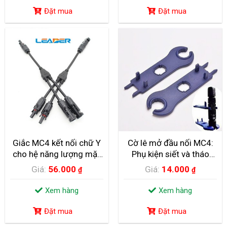
Đặt mua
Đặt mua
CÁC SỰ CỐ THƯỜNG GẶP BÌNH NƯỚC NÓNG NĂNG
LƯỢNG MẶT TRỜI
I. Máy nước nóng năng lượng mặt trời nổ , vỡ ống thủy tinh
chân...
Giắc MC4 kết nối chữ Y
Cờ lê mở đầu nối MC4:
cho hệ năng lượng mặt
Phụ kiện siết và tháo
trời
Jack MC4 nhanh chóng
Giá:
56.000
Giá:
14.000
Hướng dẫn đọc thông số hóa đơn tiền điện công tơ
₫
₫
2 chiều
Xem hàng
Xem hàng
Cách đọc thông số trên đồng hồ 2 chiều và hóa đơn tiền điện
Hiện...
Đặt mua
Đặt mua