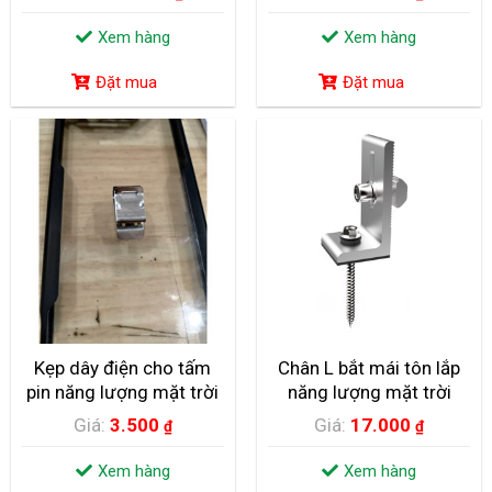
iox 40×80
Xem hàng
Xem hàng
Đặt mua
Đặt mua
ẤN TƯỢNG ÁO NĂNG LƯỢNG MẶT TRỜI CÓ THỂ
SẠC SMARTPHONE
Hình ảnh của những tấm pin năng lượng mặt trời cho tới nay có lẽ
không còn là...
Kẹp dây điện cho tấm
Chân L bắt mái tôn lắp
pin năng lượng mặt trời
năng lượng mặt trời
Giá:
3.500
Giá:
17.000
₫
₫
Xem hàng
Xem hàng