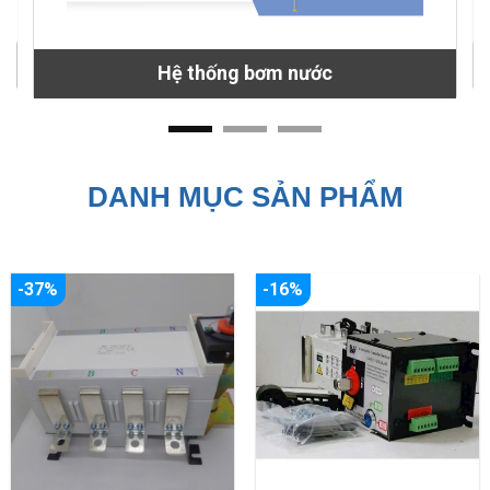
Hệ thống bơm nước
DANH MỤC SẢN PHẨM
-37%
-16%