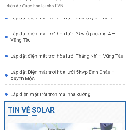
Vũng Tàu
điện dư được bán lại cho EVN...
Điên mặt trời cho tàu cá, tàu du lịch
Sử dụng điện mặt trời cho tàu cá, tàu du lịch Hệ thống điện mặt...
Lắp đặt điện mặt trời hòa lưới 3kw ở Q.9 – HCM
Lắp đặt điện mặt trời hòa lưới 2kw ở phường 4 –
Vũng Tàu
Lắp đặt điện mặt trời hòa lưới Thắng Nhì – Vũng Tàu
Lắp đặt Điện mặt trời hòa lưới 5kwp Bình Châu –
Xuyên Mộc
Pin năng lượng bằng mặt trời giá rẻ tại Vũng Tàu
Lắp điện mặt trời trên mái nhà xưởng
Đây là một sản phẩm chất lượng cao được các kỹ sư nghiên cứu
và...
TIN VỀ SOLAR
Lắp đặt điện mặt trời hòa lưới 5kw ở P.9 – Vũng Tàu
Lắp đặt điện mặt trời hòa lưới 2kw ở Rạch Dừa –