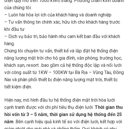
điện quy mô trên 1000 kWh/tháng. Phương châm kinh doanh
của chúng tôi:
– Luôn hài hòa lợi ích của khách hàng và doanh nghiệp
– Tư vấn thông tin chính xác, hữu ích cho khách hàng trước
khi đầu tư
– Dịch vụ bảo trì, bảo hành như cam kết ban đầu với khách
hàng.
Chúng tôi chuyên tư vấn, thiết kế và lắp đặt hệ thống điện
năng lượng mặt trời cho hộ gia đình, văn phòng, trường học,
khách sạn, resort…bao gồm cả hệ thống độc lập và nối lưới
với công suất từ 1KW – 100KW tại Bà Rịa – Vũng Tàu, Đồng
Nai và phân phối thiết bị điện năng lượng mặt trời, thiết bị
tiết kiệm điện.
Hiện nay, mô hình đầu tư hệ thống điện mặt trời hòa lưới
cạnh tranh được với chi phí tiêu thụ điện lưới.
Thời gian thu
hồi vốn từ 3 – 5 năm, thời gian sử dụng hệ thống đến 25
năm
.Bên cạnh hiệu quả kinh tế so với điện lưới, kết hợp với
giảm nhiệt cho mái nhà và chống thấm. Quý khách có nhu