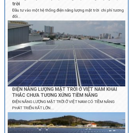
ĐIỆN NĂNG LƯỢNG MẶT TRỜI Ở VIỆT NAM KHAI
THÁC CHƯA TƯƠNG XỨNG TIỀM NĂNG
ĐIỆN NĂNG LƯỢNG MẶT TRỜI Ở VIỆT NAM CÓ TIỀM NĂNG
PHÁT TRIỂN RẤT LỚN....
KHÁM PHÁ NHÀ MÁY ĐIỆN NĂNG LƯỢNG MẶT
TRỜI NỔI LỚN NHẤT TẠI NHẬT BẢN
TẠI NHẬT BẢN, CÁC NHÀ MÁY ĐIỆN NỔI CHẠY BẰNG NĂNG
LƯỢNG MẶT TRỜI ĐANG XUẤT HIỆN NGÀY CÀNG NHIỀU...