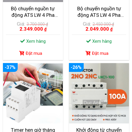
Bộ chuyển nguồn tự
Bộ chuyển nguồn tự
động ATS LW 4 Pha
động ATS LW 4 Pha
250A (4 Cực) – LWGL-
160A (4 Cực) – LWS1-
Giá:
Giá:
3.700.000
₫
2.450.000
₫
250/4P
160GA/4P
2.349.000
2.049.000
₫
₫
Xem hàng
Xem hàng
Đặt mua
Đặt mua
-37%
-26%
Timer hẹn giờ tháng
Khởi động từ chuyển
KHÁM PHÁ NHÀ MÁY ĐIỆN NĂNG LƯỢNG MẶT