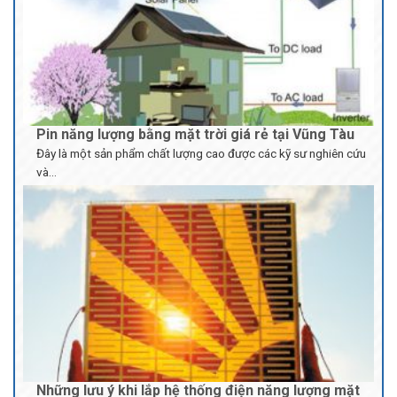
Vũng Tàu
Lắp đặt Điện mặt trời 2.7kw ở Vũng Tàu
Lắp đặt điện mặt trời hòa lưới 40KWP
Những lưu ý khi lắp hệ thống điện năng lượng mặt
trời
Lắp đặt điện mặt trời hòa lưới 15kwp ở Bãi Trước –
Đầu tư vào một hệ thống điện năng lượng mặt trời chi phí tương
Vũng Tàu
đối...
Lắp đặt điện mặt trời hòa lưới 3kw ở Q.9 – HCM
Lắp đặt điện mặt trời hòa lưới 2kw ở phường 4 –
Vũng Tàu
Lắp đặt điện mặt trời hòa lưới Thắng Nhì – Vũng Tàu