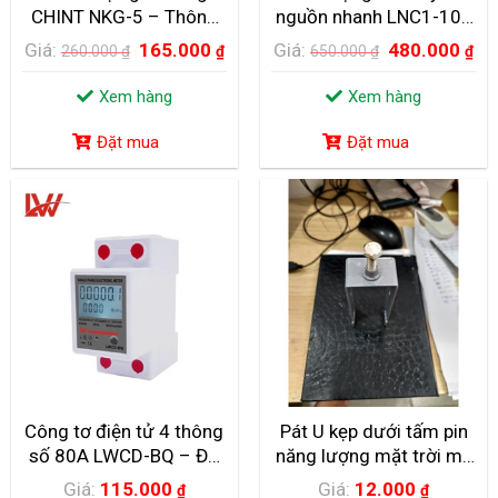
CHINT NKG-5 – Thông
nguồn nhanh LNC1-100
TRỜI NỔI LỚN NHẤT TẠI NHẬT BẢN
số kỹ thuật và Ứng dụng
LW tiếp điểm 2NO-2NC
TẠI NHẬT BẢN, CÁC NHÀ MÁY ĐIỆN NỔI CHẠY BẰNG NĂNG
Giá:
165.000
Giá:
480.000
260.000
₫
₫
650.000
₫
₫
thực tế.
100A
LƯỢNG MẶT TRỜI ĐANG XUẤT HIỆN NGÀY CÀNG NHIỀU...
Xem hàng
Xem hàng
Đặt mua
Đặt mua
GẦN 2.400 TỶ ĐỒNG XÂY DỰNG NHÀ MÁY ĐIỆN
NĂNG LƯỢNG MẶT TRỜI
Với tổng vốn đầu tư 2.373 tỷ đồng, Dự án Nhà máy điện năng
lượng...
Công tơ điện tử 4 thông
Pát U kẹp dưới tấm pin
số 80A LWCD-BQ – Đo
năng lượng mặt trời mạ
điện chính xác 100%
kẽm chống nóng, bulong
Giá:
115.000
Giá:
12.000
₫
₫