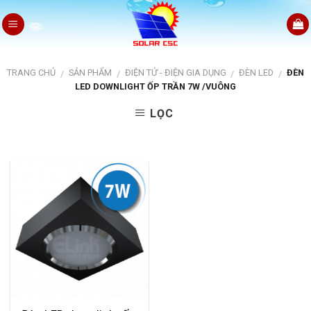
Skip
to
content
TRANG CHỦ
SẢN PHẨM
ĐIỆN TỬ - ĐIỆN GIA DỤNG
ĐÈN LED
ĐÈN
/
/
/
/
LED DOWNLIGHT ỐP TRẦN 7W /VUÔNG
LỌC